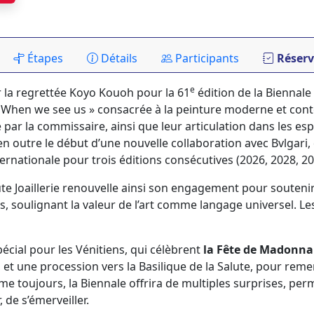
Étapes
Détails
Participants
Réserv
e
par la regrettée Koyo Kouoh pour la 61
édition de la Biennale
« When we see us » consacrée à la peinture moderne et cont
e par la commissaire, ainsi que leur articulation dans les es
n outre le début d’une nouvelle collaboration avec Bvlgari, qu
nternationale pour trois éditions consécutives (2026, 2028, 2
 Joaillerie renouvelle ainsi son engagement pour soutenir 
es, soulignant la valeur de l’art comme langage universel. Le
pécial pour les Vénitiens, qui célèbrent
la Fête de Madonna 
et une procession vers la Basilique de la Salute, pour remerc
me toujours, la Biennale offrira de multiples surprises, perm
 de s’émerveiller.